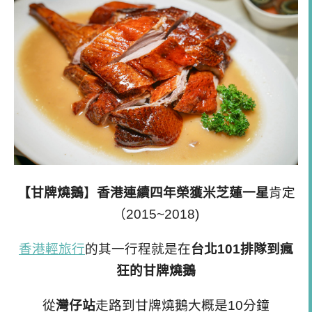
【甘牌燒鵝
】
香港連續四年榮獲米芝蓮一星
肯定
（2015~2018)
香港輕旅行
的其一行程就是在
台北
101
排隊到瘋
狂的甘牌燒鵝
從
灣仔站
走路到甘牌燒鵝大概是10分鐘