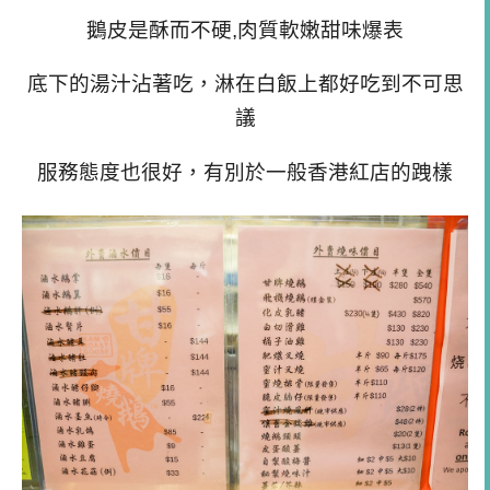
鵝皮是酥而不硬,肉質軟嫩甜味爆表
底下的湯汁沾著吃，淋在白飯上都好吃到不可思
議
服務態度也很好，有別於一般香港紅店的跩樣