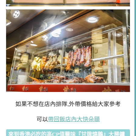
如果不想在店內排隊,外帶價格給大家參考
可以
帶回飯店內大快朵頤
來到香港必吃的高CP值臘味『甘牌燒鵝』大勝鏞