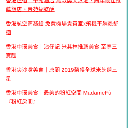
香港住宿｜帝苑酒店 無敵露天泳池、跨年最佳推
薦飯店、帝苑蝴蝶酥
香港航空商務艙 免費機場貴賓室x飛機平躺最舒
適
香港中環美食｜沾仔記 米其林推薦美食 至尊三
寶麵
香港尖沙嘴美食｜唐閣 2019榮獲全球米芝蓮三
星
香港中環美食｜最美的粉紅空間 MadameFù
『粉紅房間』