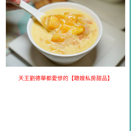
天王劉德華都愛慘的【聰嫂私房甜品】