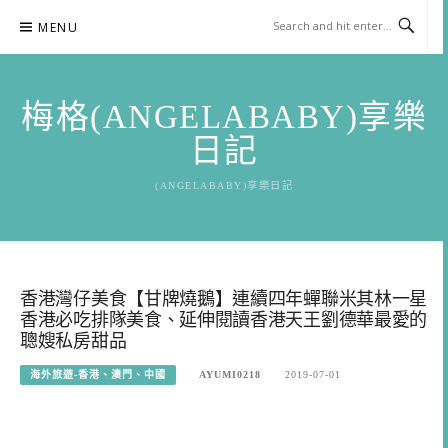
Skip
MENU
to
content
梅格(ANGELABABY)享樂
日記
(ANGELABABY)享樂日記
香港灣仔美食【甘牌燒鵝】連續四年蟬聯米其林一星
香港必吃排隊美食、延伸閱讀香港天王劉德華最愛的
聰嫂私房甜品
海外旅遊-香港、澳門、中國
AYUMI0218
2019-07-01