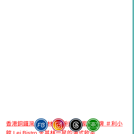
香港銅鑼灣 米其林餐廳利苑酒家副品牌 ＃利小
館 Lei Bistro 米其林一星的港式飲茶