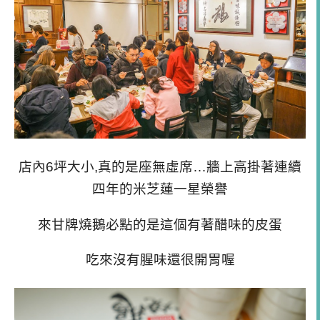
店內6坪大小,真的是座無虛席…牆上高掛著連續
四年的米芝蓮一星榮譽
來甘牌燒鵝必點的是這個有著醋味的皮蛋
吃來沒有腥味還很開胃喔