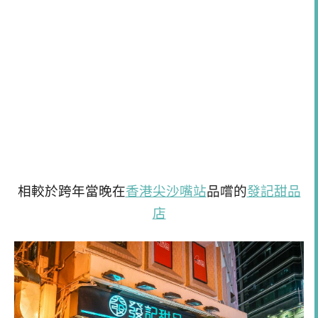
相較於跨年當晚在
香港尖沙嘴站
品嚐的
發記甜品
店