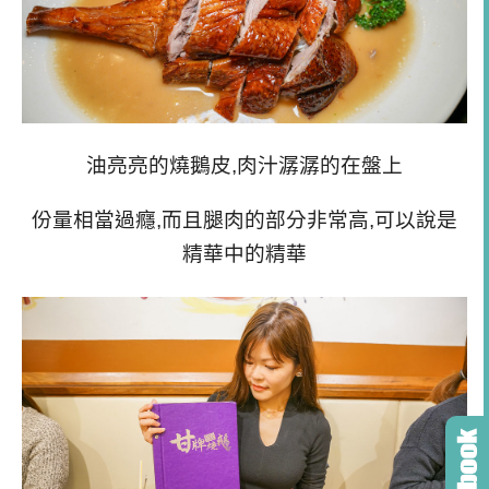
油亮亮的燒鵝皮,肉汁潺潺的在盤上
份量相當過癮,而且腿肉的部分非常高,可以說是
精華中的精華