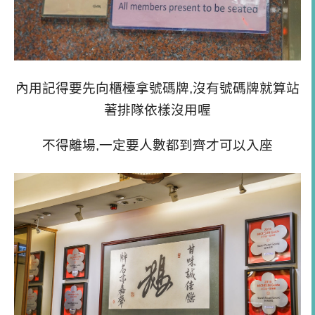
內用記得要先向櫃檯拿號碼牌,沒有號碼牌就算站
著排隊依樣沒用喔
不得離場,一定要人數都到齊才可以入座