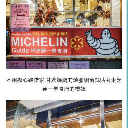
不用擔心跑錯家,甘牌燒鵝的燒臘櫥窗就貼著米芝
蓮一星食府的標誌