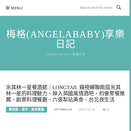
Skip
MENU
to
content
梅格(ANGELABABY)享樂
日記
(ANGELABABY)享樂日記
米其林一星餐酒館｜LONGTAIL 窺視蟬聯兩屆米其
林一星的料理魅力、掉入英國風情酒吧、約會聚餐推
薦、創意料理餐廳、六張犁站美食、台北夜生活
餐酒館、酒吧、調酒餐廳
AYUMI0218
2019-10-10
1