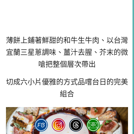
薄餅上鋪著鮮甜的和牛生牛肉、以台灣
宜蘭三星蔥調味、薑汁去腥、芥末的微
嗆把整個層次帶出
切成六小片優雅的方式品嚐台日的完美
組合