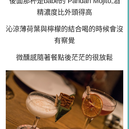
後面那杯是babe的 Pandan Mojito,酒
精濃度比外頭得高
沁涼薄荷葉與檸檬的結合喝的時候會沒
有察覺
微醺感隨著餐點後茫茫的很放鬆