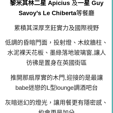
黎米其林二星 Apicius
及
一星 Guy
Savoy’s Le Chiberta
等餐廳
累積其深厚烹飪實力及國際視野
低調的昏暗門面，投射燈、木紋牆柱、
水泥裸天花板、墨綠落地玻璃窗,讓人
彷彿是置身在英國街區
推開那扇厚實的木門,迎接的是最讓
babe迷戀的L型lounge調酒吧台
灰暗迷幻的燈光，讓用餐更有隱密感、
約會更是加分