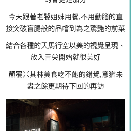
今天跟著老饕姐妹用餐,不用動腦的直
接突破盲腸般的品嚐到為之驚艷的前菜
結合各種的天馬行空以美的視覺呈現、
放入舌尖開始就很美好
顛覆米其林美食吃不飽的錯覺,意猶未
盡之餘更期待下回的再訪