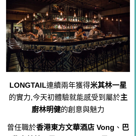
LONGTAIL
連續兩年獲得
米其林一星
的實力,今天初體驗就能感受到屬於
主
廚
林明健
的創意與魅力
曾任職於
香港東方文華酒店 Vong
、
巴