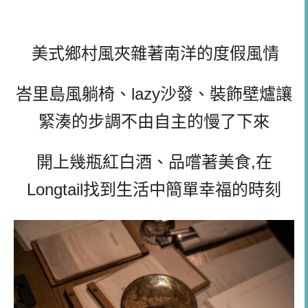
美式鄉村風夾雜著南洋的度假風情
峇里島風躺椅、lazy沙發、裝飾壁爐讓
緊湊的步調不由自主的慢了下來
開上幾瓶紅白酒、品嚐著美食,在
Longtail
找到生活中簡單幸福的時刻