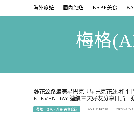
Skip
海外旅遊
國內旅遊
BABE美食
B
to
content
梅格(A
蘇花公路最美星巴克『星巴克花蓮-和平門市
ELEVEN DAY,連續三天好友分享日
AYUMI0218
2020-07-1
花蓮、台東、外島 美食旅行