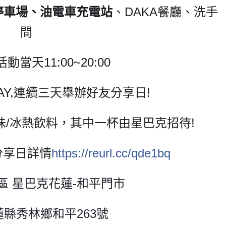
停車場、油電車充電站
、DAKA餐廳、洗手
間
2活動當天11:00~20:00
Y,
連續三天舉辦好友分享日!
味/冰熱飲料，其中一杯由星巴克招待!
友分享日詳情
https://reurl.cc/qde1bq
園區 星巴克花蓮-和平門市
縣秀林鄉和平263號