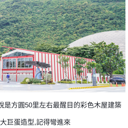
以說是方圓50里左右最醒目的彩色木屋建築
大巨蛋造型,記得彎進來