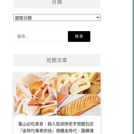
分類
分
類
搜
尋
關
鍵
近期文章
字:
龜山必吃美食｜超人氣排隊老字號麵包店
『金時代專業烘焙』預購金時代、團購傳