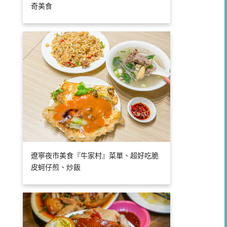
奇美食
遼寧夜市美食『牛家村』菜單、超好吃脆
皮蚵仔煎、炒飯