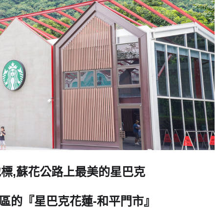
地標,蘇花公路上最美的星巴克
園區的『星巴克花蓮-和平門市』