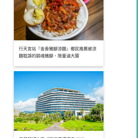
行天宮站『金香豬腳涼麵』鄉民推薦被涼
麵耽誤的銷魂豬腳、限量滷大腸