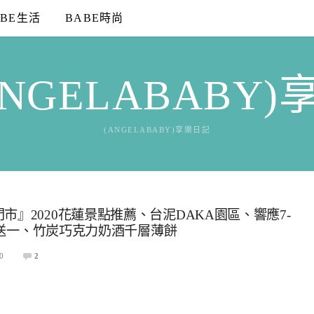
ABE生活
BABE時尚
NGELABABY
(ANGELABABY)享樂日記
』2020花蓮景點推薦、台泥DAKA園區、響應7-
買一送一、竹炭巧克力奶酒千層薄餅
0
2