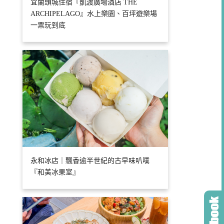
宜蘭頭城住宿『凱渡廣場酒店 THE
ARCHIPELAGO』水上樂園、百坪遊樂場
一票玩到底
永和冰店｜飄香逾半世紀的古早味叭噗
『和美冰果室』