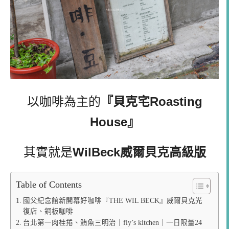
以咖啡
為主的
『貝克宅Roasting
House』
其實就是
WilBeck
威爾貝克高級版
Table of Contents
國父紀念館新開幕好咖啡『THE WIL BECK』威爾貝克光
復店、銅板咖啡
台北第一肉桂捲、鮪魚三明治｜fly’s kitchen｜一日限量24