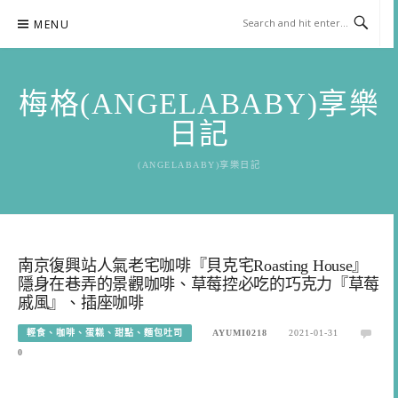
Skip
MENU
to
content
梅格(ANGELABABY)享樂
日記
(ANGELABABY)享樂日記
南京復興站人氣老宅咖啡『貝克宅Roasting House』
隱身在巷弄的景觀咖啡、草莓控必吃的巧克力『草莓
戚風』、插座咖啡
輕食、咖啡、蛋糕、甜點、麵包吐司
AYUMI0218
2021-01-31
0