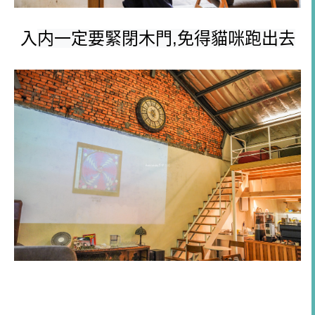
入
内一定要緊閉木門,免得貓咪跑出去