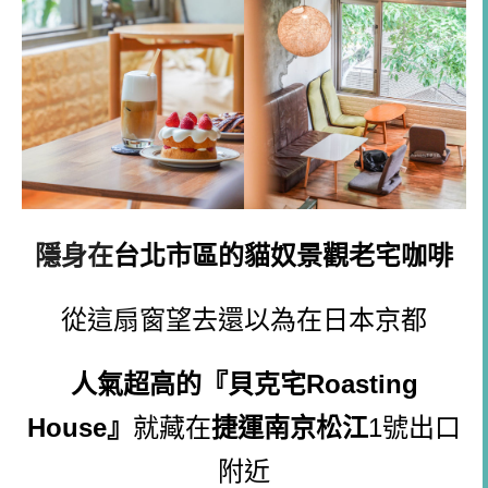
隱身在
台北市區的貓奴景觀老宅咖啡
從這扇窗望去還以
為在日本京都
人氣超高的『貝克宅Roasting
House』
就藏在
捷運南京松江
1號出口
附近