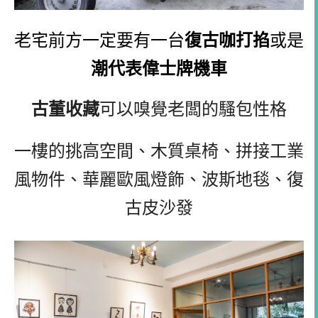
老宅前方一定要有一台
復古咖打掐
或是
潮代表偉士牌機車
古董收藏
可以嗅覺老闆的騷包性格
一樓的挑高空間、木質桌椅、拼接工業
風物件、華麗歐風燈飾、波斯地毯、復
古皮沙發