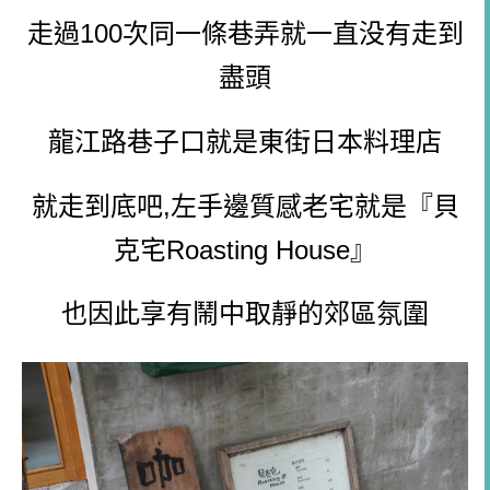
走過100次同一條巷弄就一直没有走到
盡頭
龍江路巷子口就是東街日本料理店
就走到底吧,左手邊質感老宅就是『貝
克宅Roasting House』
也因此享有鬧中取靜的郊區氛圍