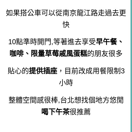
如果搭公車可以從南京龍江路走過去更
快
10點準時開門,等著進去享受
早午餐、
咖啡、限量草莓戚風蛋糕
的朋友很多
貼心的
提供插座
，目前改成用餐限制3
小時
整體空間感很棒,
台北
想找個地方悠閒
喝
下午茶
很
推薦