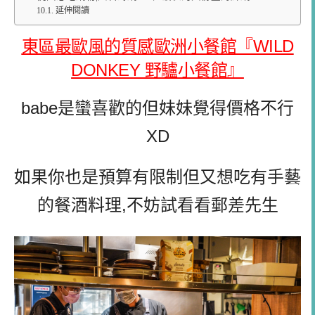
延伸閱讀
東區最歐風的質感歐洲小餐館『WILD
DONKEY 野驢小餐館』
babe是蠻喜歡的但
妹
妹覺得價格不行
XD
如果你也是預算有限制但又想吃有手藝
的餐酒料理,不妨試看看郵差先生