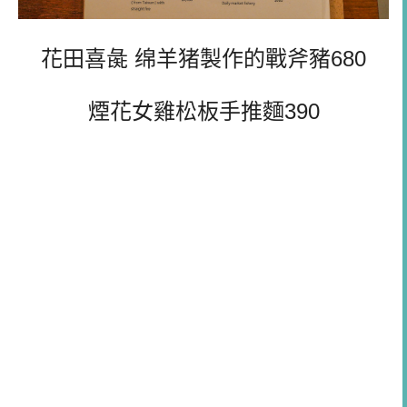
花田喜彘 绵羊猪製作的戰斧豬680
煙花女雞松板手推麵390