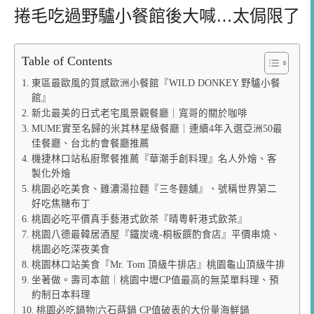
捲毛吃過野驢小餐館後大喊…太侷限了
Table of Contents
東區最歐風的質感歐洲小餐館『WILD DONKEY 野驢小餐
館』
新北最美的日式老宅風景觀餐廳｜寬哥的關於咖啡
MUME實至名歸的米其林星級餐廳｜連續4年入選亞洲50最
佳餐廳、台北約會餐廳推薦
機捷林口站私廚聚餐推薦『華潮手創料理』名人外燴、客
製化外燴
桃園必吃美食、雞濃湯拉麵『三冬麵舖』、號稱世界第二
好吃焦糖布丁
桃園必吃平價真手藝港式飲茶『晴粵軒港式飲茶』
桃園八德最韓居酒屋『鐵炭魂-桐板饌酌食店』平價串燒、
桃園必吃深夜美食
桃園林口站美食『Mr. Tom 頂級牛排店』桃園龜山頂級牛排
坐著做。壽司本館｜桃園中壢CP值最高的無菜單料理、預
約制日本料理
桃園必吃鍋物|六石蒔鍋 CP值破表的大份量海鮮鍋