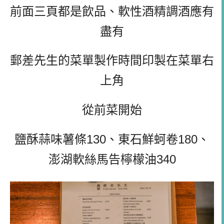
前面三頁都是飲品、軟性酒精調酒應有
盡有
郵差先生的菜單製作時間印製在菜單右
上角
從前菜開始
鹽酥蒜味薯條130、東石鮮蚵卷180、
澎湖軟絲馬告檸檬油340