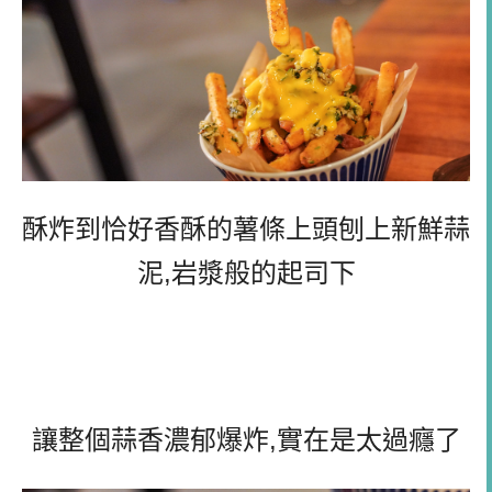
酥炸到恰好香酥的薯條上頭刨上新鮮蒜
泥,岩漿般的起司下
讓整個蒜香濃郁爆炸,實在是太過癮了