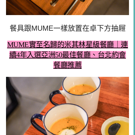
餐具跟MUME一樣放置在卓下方抽屜
MUME實至名歸的米其林星級餐廳｜連
續4年入選亞洲50最佳餐廳、台北約會
餐廳推薦