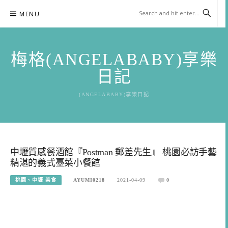
Skip
MENU
to
content
梅格(ANGELABABY)享樂
日記
(ANGELABABY)享樂日記
中壢質感餐酒館『Postman 郵差先生』 桃園必訪手藝
精湛的義式臺菜小餐館
桃園、中壢 美食
AYUMI0218
2021-04-09
0