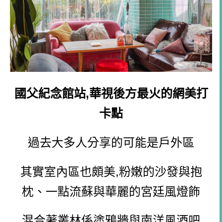
國父紀念館站,華視後方最火的網美打
卡點
過去大多人分享的可能是戶外區
其實室內區也頗美,粉嫩的沙發與抱
枕、一點流蘇與華麗的宮廷風燈飾
混合著叢林係塗鴉牆與南洋風酒吧