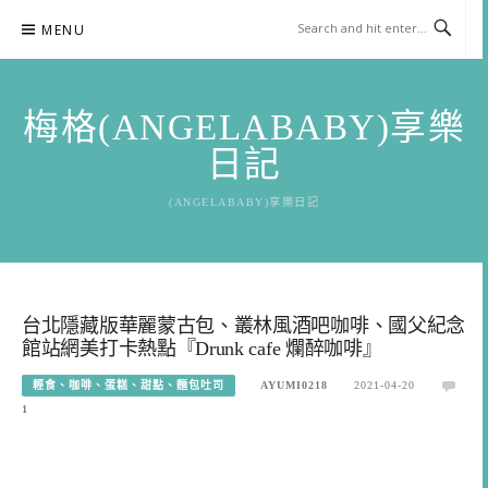
Skip
MENU
to
content
梅格(ANGELABABY)享樂
日記
(ANGELABABY)享樂日記
台北隱藏版華麗蒙古包、叢林風酒吧咖啡、國父紀念
館站網美打卡熱點『Drunk cafe 爛醉咖啡』
輕食、咖啡、蛋糕、甜點、麵包吐司
AYUMI0218
2021-04-20
1