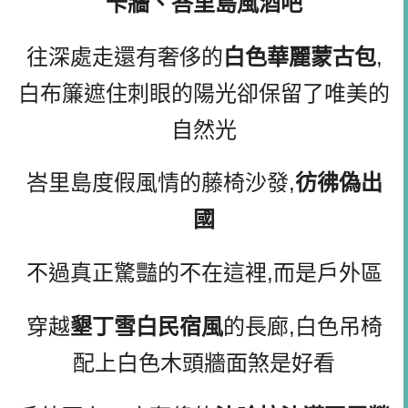
卡牆、峇里島風酒吧
往深處走還有奢侈的
白色華麗蒙古包
,
白布簾遮住刺眼的陽光卻保留了唯美的
自然光
峇里島度假風情的藤椅沙發,
彷彿偽出
國
不過真正驚豔的不在這裡,而是戶外區
穿越
墾丁雪白民宿風
的長廊,白色吊椅
配上白色木頭牆面煞是好看