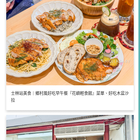
士林站美食｜鄉村風好吃早午餐『花嶼輕食館』菜單、好吃木盆沙
拉