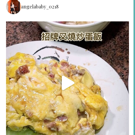
angelababy_0218