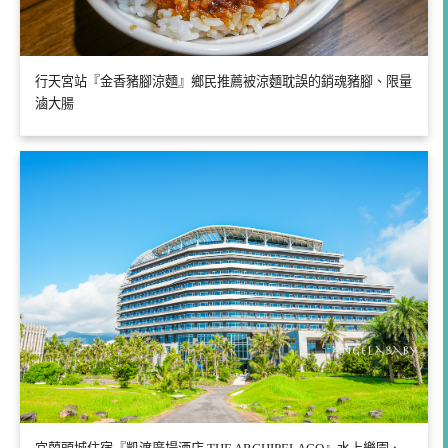
行天宮站『金香豬腳涼麵』鄉民推薦被涼麵耽誤的銷魂豬腳、限量
滷大腸