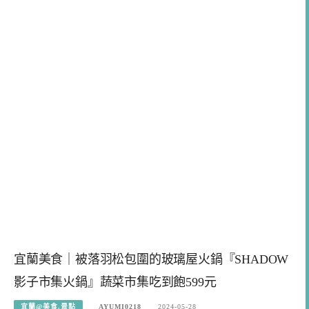
宜蘭美食｜被落羽松包圍的玻璃屋火鍋『SHADOW
影子市集火鍋』蔬菜市集吃到飽599元
宜蘭@美食.景點
AYUMI0218
2024-05-28