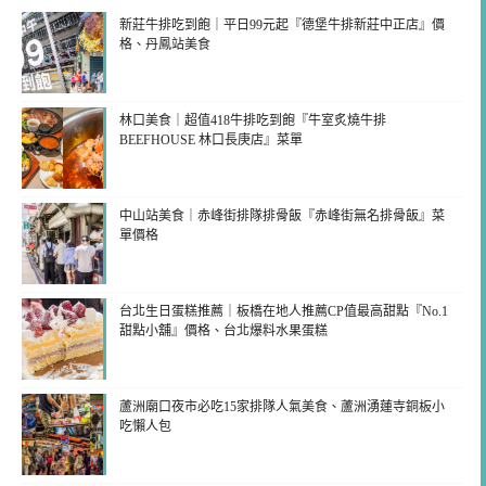
新莊牛排吃到飽｜平日99元起『德堡牛排新莊中正店』價
格、丹鳳站美食
林口美食｜超值418牛排吃到飽『牛室炙燒牛排
BEEFHOUSE 林口長庚店』菜單
中山站美食｜赤峰街排隊排骨飯『赤峰街無名排骨飯』菜
單價格
台北生日蛋糕推薦｜板橋在地人推薦CP值最高甜點『No.1
甜點小舖』價格、台北爆料水果蛋糕
蘆洲廟口夜市必吃15家排隊人氣美食、蘆洲湧蓮寺銅板小
吃懶人包