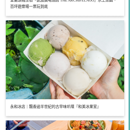
宜蘭頭城住宿『凱渡廣場酒店 THE ARCHIPELAGO』水上樂園、
百坪遊樂場一票玩到底
永和冰店｜飄香逾半世紀的古早味叭噗『和美冰果室』