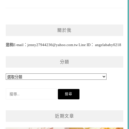
關於我
邀稿E-mail：
jenny27944236@yahoo.com.tw
Line ID： angelababy0218
分類
分
類
搜
尋
關
鍵
近期文章
字: