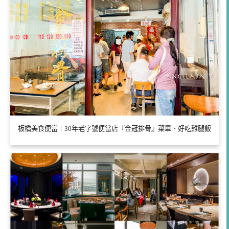
板橋美食便當｜30年老字號便當店『金冠排骨』菜單、好吃雞腿飯