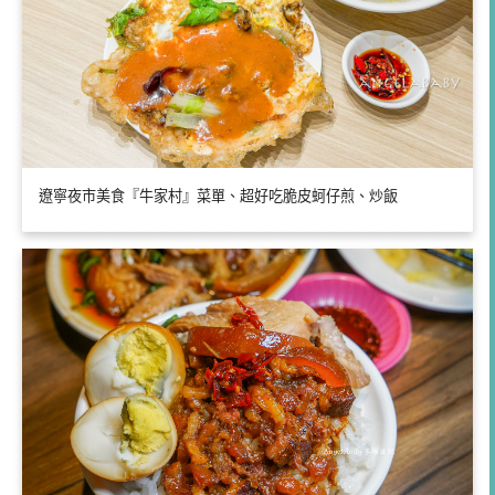
遼寧夜市美食『牛家村』菜單、超好吃脆皮蚵仔煎、炒飯