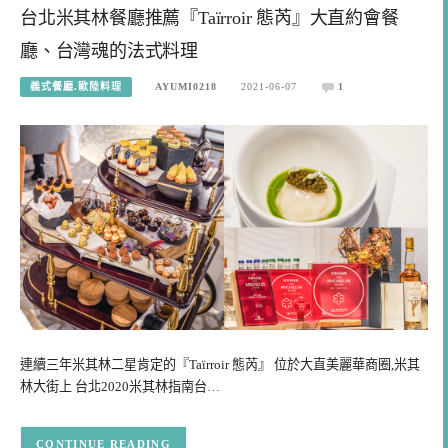
台北米其林餐廳推薦『Taïrroir 態芮』大直約會餐
廳、台灣魂的法式料理
義式餐廳.歐陸料理
AYUMI0218
2021-06-07
1
連續三年米其林二星肯定的『Taïrroir 態芮』 位於大直美麗華商圈,米其
林大街上 台北2020米其林指南台…
CONTINUE READING