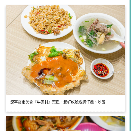
遼寧夜市美食『牛家村』菜單、超好吃脆皮蚵仔煎、炒飯