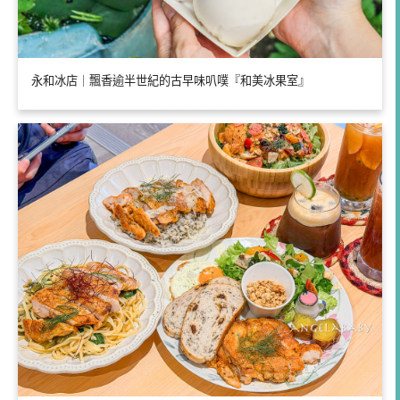
永和冰店｜飄香逾半世紀的古早味叭噗『和美冰果室』