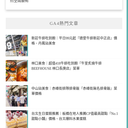
然空間藝術
GA4熱門文章
新莊牛排吃到飽｜平日99元起『德堡牛排新莊中正店』價
格、丹鳳站美食
林口美食｜超值418牛排吃到飽『牛室炙燒牛排
BEEFHOUSE 林口長庚店』菜單
中山站美食｜赤峰街排隊排骨飯『赤峰街無名排骨飯』菜
單價格
台北生日蛋糕推薦｜板橋在地人推薦CP值最高甜點『No.1
甜點小舖』價格、台北爆料水果蛋糕