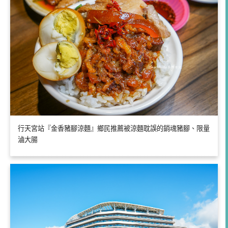
行天宮站『金香豬腳涼麵』鄉民推薦被涼麵耽誤的銷魂豬腳、限量
滷大腸