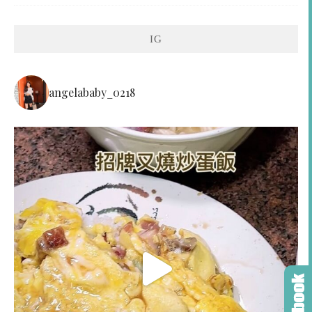
IG
angelababy_0218