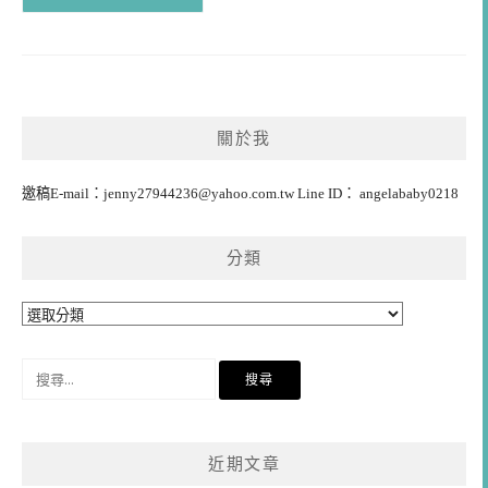
關於我
邀稿E-mail：
jenny27944236@yahoo.com.tw
Line ID： angelababy0218
分類
分
類
搜
尋
關
鍵
近期文章
字: