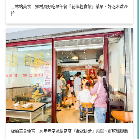
士林站美食｜鄉村風好吃早午餐『花嶼輕食館』菜單、好吃木盆沙
拉
板橋美食便當｜30年老字號便當店『金冠排骨』菜單、好吃雞腿飯