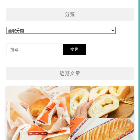
分類
分
類
搜
尋
關
鍵
近期文章
字: