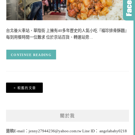
台北後火車站、華陰街 上擁有40多年歷史的人氣小吃『福珍排骨酥麵』
每到用餐時間一位難求 位於京站百貨、轉運站旁…
CONTINUE READING
文
較舊的文章
章
導
覽
關於我
邀稿E-mail：
jenny27944236@yahoo.com.tw
Line ID： angelababy0218