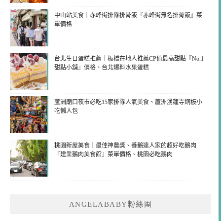
中山站美食｜赤峰街排隊排骨飯『赤峰街無名排骨飯』菜
單價格
台北生日蛋糕推薦｜板橋在地人推薦CP值最高甜點『No.1
甜點小舖』價格、台北爆料水果蛋糕
蘆洲廟口夜市必吃15家排隊人氣美食、蘆洲湧蓮寺銅板小
吃懶人包
桃園新屋美食｜最佳神農獎、養鵝達人家的超好吃鵝肉
『建業鵝肉美食館』菜單價格、桃園必吃鵝肉
ANGELABABY粉絲團