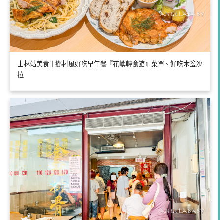
士林站美食｜鄉村風好吃早午餐『花嶼輕食館』菜單、好吃木盆沙
拉