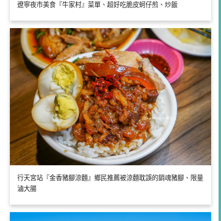
遼寧夜市美食『牛家村』菜單、超好吃脆皮蚵仔煎、炒飯
行天宮站『金香豬腳涼麵』鄉民推薦被涼麵耽誤的銷魂豬腳、限量
滷大腸