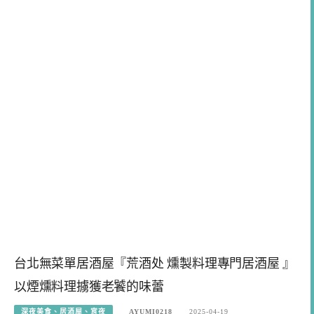
台北無菜單居酒屋『荒酒处 燻製料理專門居酒屋 』
以煙燻料理擄獲老饕的味蕾
深夜美食、居酒屋、宵夜
AYUMI0218
2025-04-19