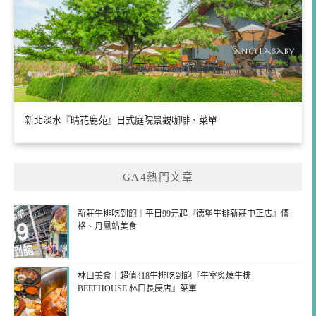
新北淡水『晴花鹿苑』日式庭院景觀咖啡、菜單
GA4熱門文章
新莊牛排吃到飽｜平日99元起『德堡牛排新莊中正店』價
格、丹鳳站美食
林口美食｜超值418牛排吃到飽『牛室炙燒牛排
BEEFHOUSE 林口長庚店』菜單