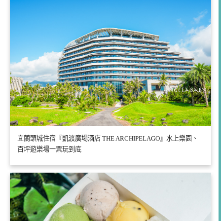
宜蘭頭城住宿『凱渡廣場酒店 THE ARCHIPELAGO』水上樂園、
百坪遊樂場一票玩到底