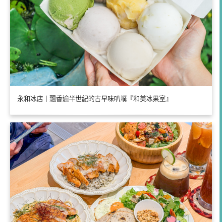
永和冰店｜飄香逾半世紀的古早味叭噗『和美冰果室』