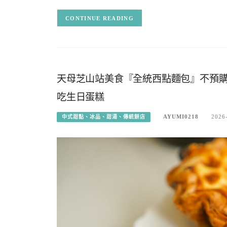
CONTINUE READING
天母芝山站美食『全統西點麵包』不預
吃生日蛋糕
AYUMI0218
2026
中式甜點、冰品、甜湯、傳統餅店