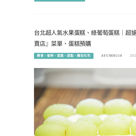
台北超人氣水果蛋糕、綠葡萄蛋糕｜超搶
賣店』菜單、蛋糕預購
AYUMI0218
202
輕食、咖啡、蛋糕、甜點、麵包吐司