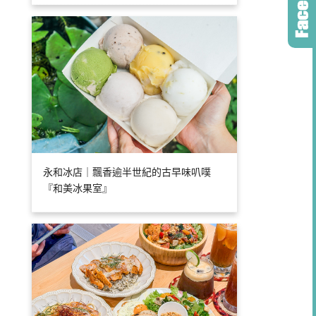
永和冰店｜飄香逾半世紀的古早味叭噗
『和美冰果室』