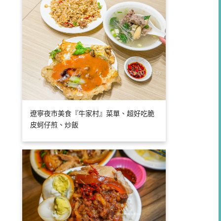
遼寧夜市美食『牛家村』菜單、超好吃脆
皮蚵仔煎、炒飯