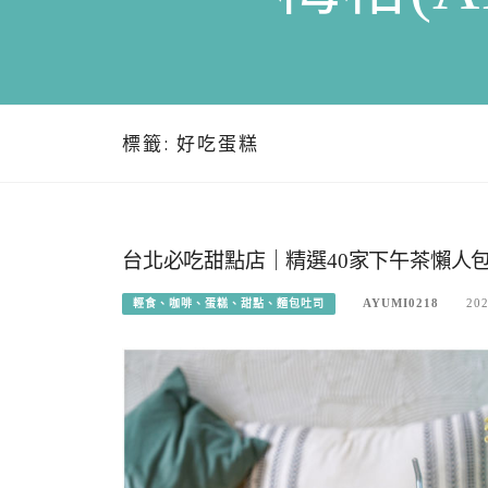
標籤:
好吃蛋糕
台北必吃甜點店｜精選40家下午茶懶人包
AYUMI0218
202
輕食、咖啡、蛋糕、甜點、麵包吐司