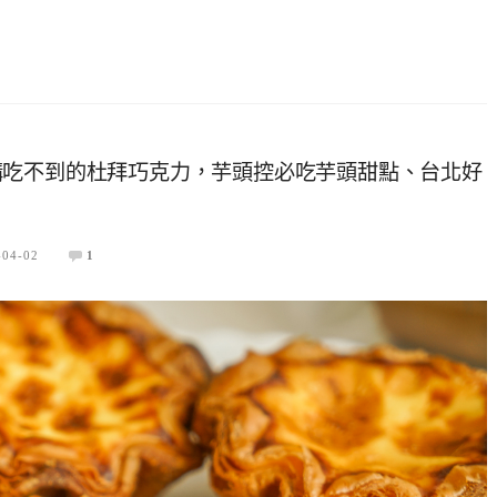
購吃不到的杜拜巧克力，芋頭控必吃芋頭甜點、台北好
-04-02
1