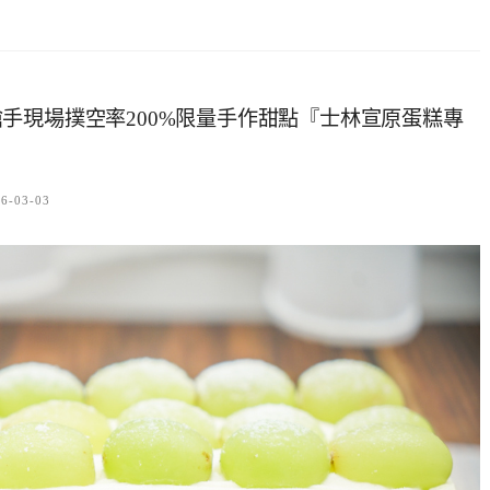
手現場撲空率200%限量手作甜點『士林宣原蛋糕專
6-03-03