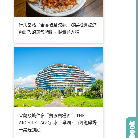
行天宮站『金香豬腳涼麵』鄉民推薦被涼
麵耽誤的銷魂豬腳、限量滷大腸
宜蘭頭城住宿『凱渡廣場酒店 THE
ARCHIPELAGO』水上樂園、百坪遊樂場
一票玩到底