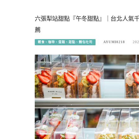
六張犁站甜點『午冬甜點』｜台北人氣
薦
AYUMI0218
202
輕食、咖啡、蛋糕、甜點、麵包吐司