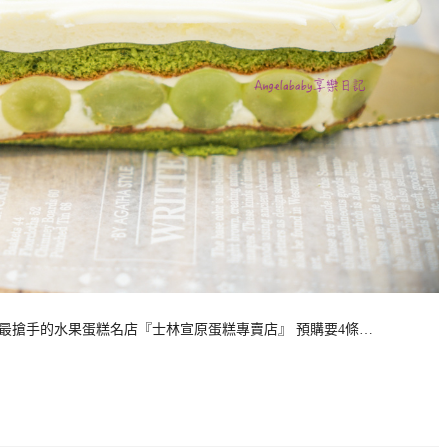
台北最搶手的水果蛋糕名店『士林宣原蛋糕專賣店』 預購要4條…