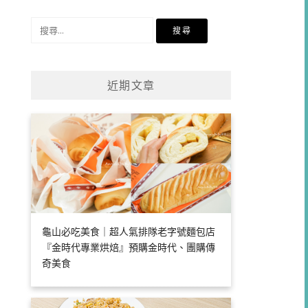
類
搜
尋
關
鍵
近期文章
字:
龜山必吃美食｜超人氣排隊老字號麵包店
『金時代專業烘焙』預購金時代、團購傳
奇美食