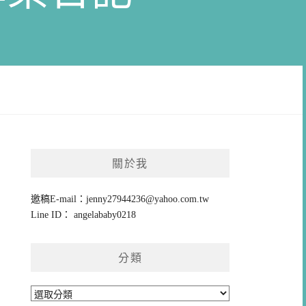
關於我
邀稿E-mail：
jenny27944236@yahoo.com.tw
Line ID： angelababy0218
分類
分