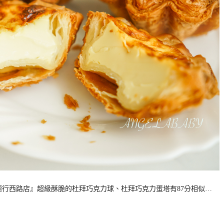
德行西路店』超級酥脆的杜拜巧克力球、杜拜巧克力蛋塔有87分相似…