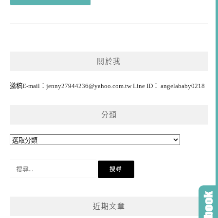
關於我
邀稿E-mail：
jenny27944236@yahoo.com.tw
Line ID： angelababy0218
分類
分
類
搜
尋
關
鍵
近期文章
字: