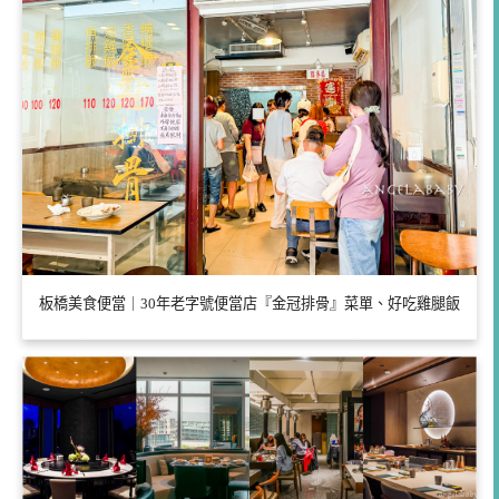
板橋美食便當｜30年老字號便當店『金冠排骨』菜單、好吃雞腿飯