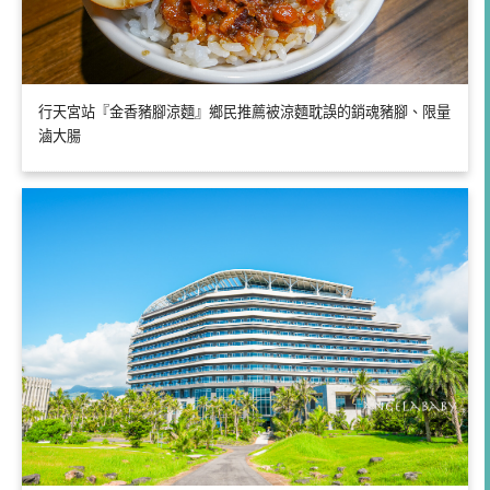
行天宮站『金香豬腳涼麵』鄉民推薦被涼麵耽誤的銷魂豬腳、限量
滷大腸