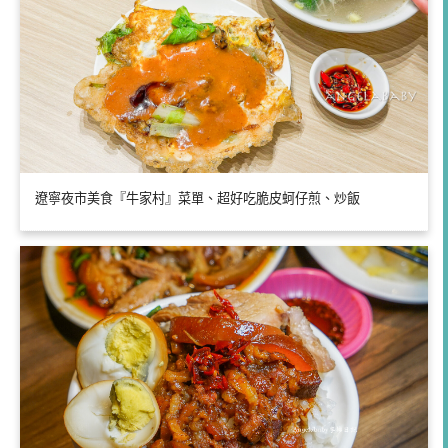
遼寧夜市美食『牛家村』菜單、超好吃脆皮蚵仔煎、炒飯