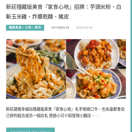
新莊隱藏版美食『家食心地』招牌：芋頭米粉、白
斬玉米雞、炸醬乾麵、豬皮
傳統美食、小吃、夜市
AYUMI0218
2024-05-03
新莊捷運幸福站隱藏版美食『家食心地』名字很繞口令、也永遠都會自
己排列組合成另一個店名 透過小可介紹發現小麵店、…