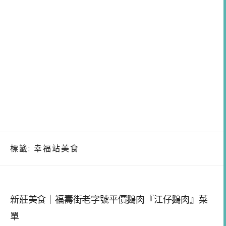
標籤:
幸福站美食
新莊美食｜福壽街老字號平價鵝肉『江仔鵝肉』菜
單