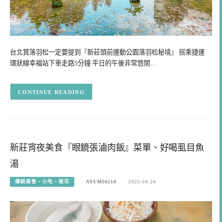
台北賞落羽松一定要提到『新莊頭前運動公園落羽松秘境』 搭乘捷運
環狀線幸福站下車走路5分鐘 平日的午後非常悠閒…
CONTINUE READING
新莊宵夜美食『眼鏡張滷肉飯』菜單、好喝虱目魚
湯
傳統美食、小吃、夜市
AYUMI0218
2025-04-24