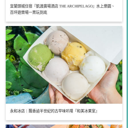
宜蘭頭城住宿『凱渡廣場酒店 THE ARCHIPELAGO』水上樂園、
百坪遊樂場一票玩到底
永和冰店｜飄香逾半世紀的古早味叭噗『和美冰果室』