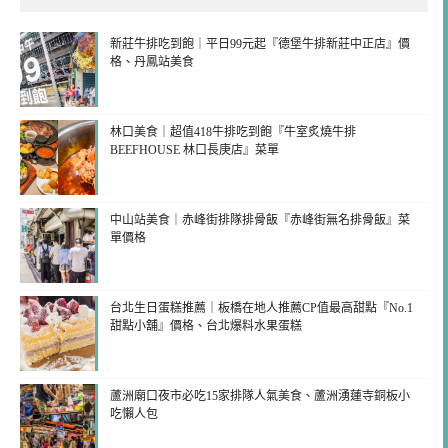
新莊牛排吃到飽｜平日99元起『德堡牛排新莊中正店』價
格、丹鳳站美食
林口美食｜超值418牛排吃到飽『牛室炙燒牛排
BEEFHOUSE 林口長庚店』菜單
中山站美食｜赤峰街排隊排骨飯『赤峰街無名排骨飯』菜
單價格
台北生日蛋糕推薦｜板橋在地人推薦CP值最高甜點『No.1
甜點小舖』價格、台北爆料水果蛋糕
蘆洲廟口夜市必吃15家排隊人氣美食、蘆洲湧蓮寺銅板小
吃懶人包