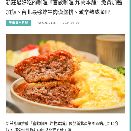
新莊最好吃的咖哩『喜歡咖哩-炸物本舖』免費加醬
加飯、台北最強炸牛肉漢堡排、激辛熟成咖哩
平價日本料理
AYUMI0218
2024-08-26
新莊咖喱推薦『喜歡咖哩–炸物本舖』位於新北產業園區站走路12分
鐘， 搭公車到新莊中原路比較方便，濃…