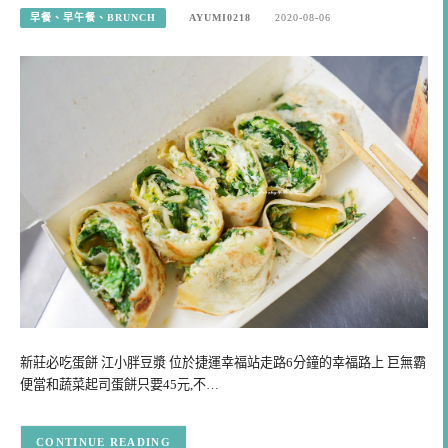
早餐、早午餐、BRUNCH
AYUMI0218
2020-08-06
新莊必吃蛋餅 江小胖豆漿 位於捷運幸福站走路6分鐘的幸福路上 巨無霸
便當和蔬菜起司蛋餅只要45元,不…
CONTINUE READING