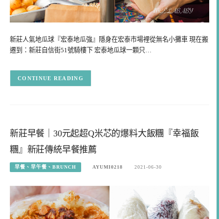
新莊人氣地瓜球『宏泰地瓜強』隱身在宏泰市場裡從無名小攤車 現在搬
遷到：新莊自信街51號騎樓下 宏泰地瓜球一顆只…
CONTINUE READING
新莊早餐｜30元起超Q米芯的爆料大飯糰『幸福飯
糰』新莊傳統早餐推薦
早餐、早午餐、BRUNCH
AYUMI0218
2021-06-30