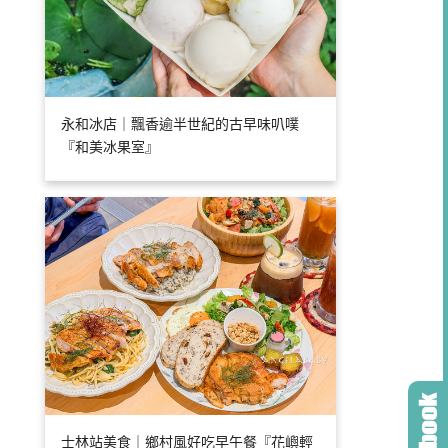
永和冰店｜飄香逾半世紀的古早味叭噗
『和美冰果室』
士林站美食｜鄉村風好吃早午餐『花嶼輕