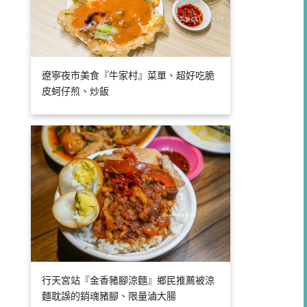
遼寧夜市美食『牛家村』菜單、超好吃脆
皮蚵仔煎、炒飯
行天宮站『金香豬腳涼麵』鄉民推薦被涼
麵耽誤的銷魂豬腳、限量滷大腸