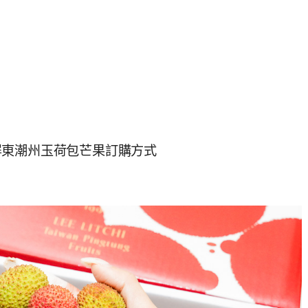
屏東潮州玉荷包芒果訂購方式