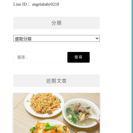
Line ID： angelababy0218
分類
分
類
搜
尋
關
鍵
近期文章
字: