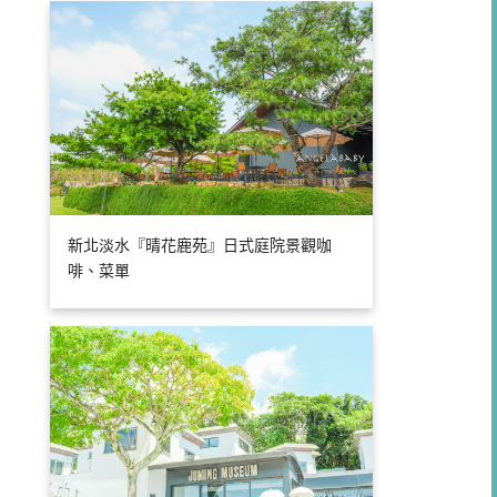
新北淡水『晴花鹿苑』日式庭院景觀咖
啡、菜單