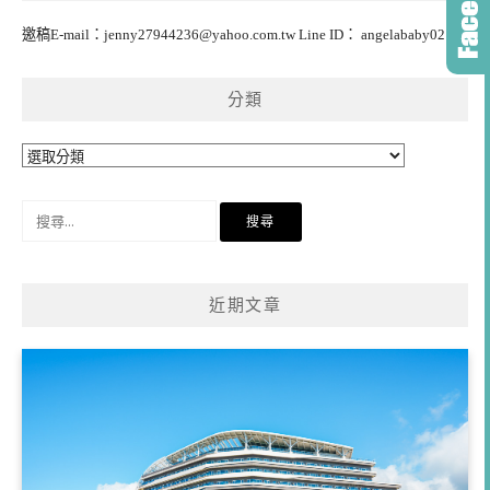
邀稿E-mail：
jenny27944236@yahoo.com.tw
Line ID： angelababy0218
分類
分
類
搜
尋
關
鍵
近期文章
字: