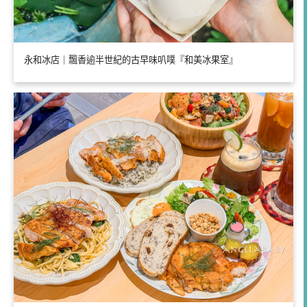
永和冰店｜飄香逾半世紀的古早味叭噗『和美冰果室』