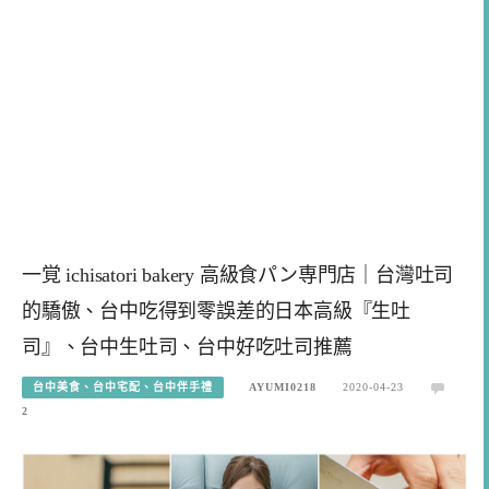
一覚 ichisatori bakery 高級食パン専門店｜台灣吐司
的驕傲、台中吃得到零誤差的日本高級『生吐
司』、台中生吐司、台中好吃吐司推薦
台中美食、台中宅配、台中伴手禮
AYUMI0218
2020-04-23
2