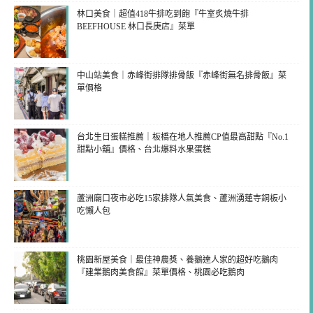
林口美食｜超值418牛排吃到飽『牛室炙燒牛排
BEEFHOUSE 林口長庚店』菜單
中山站美食｜赤峰街排隊排骨飯『赤峰街無名排骨飯』菜
單價格
台北生日蛋糕推薦｜板橋在地人推薦CP值最高甜點『No.1
甜點小舖』價格、台北爆料水果蛋糕
蘆洲廟口夜市必吃15家排隊人氣美食、蘆洲湧蓮寺銅板小
吃懶人包
桃園新屋美食｜最佳神農獎、養鵝達人家的超好吃鵝肉
『建業鵝肉美食館』菜單價格、桃園必吃鵝肉