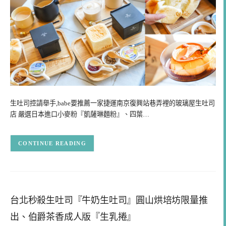
生吐司控請舉手,babe要推薦一家捷運南京復興站巷弄裡的玻璃屋生吐司
店 嚴選日本進口小麥粉『凱薩琳麵粉』、四葉…
CONTINUE READING
台北秒殺生吐司『牛奶生吐司』圓山烘培坊限量推
出、伯爵茶香成人版『生乳捲』