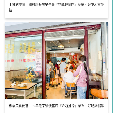
士林站美食｜鄉村風好吃早午餐『花嶼輕食館』菜單、好吃木盆沙
拉
板橋美食便當｜30年老字號便當店『金冠排骨』菜單、好吃雞腿飯