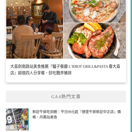
大直劍南路站美食推薦『驢子餐廳 L’IDIOT GRILL&PASTA 春大直
店』超值四人分享餐、好吃戰斧豬排
GA4熱門文章
新莊牛排吃到飽｜平日99元起『德堡牛排新莊中正店』價
格、丹鳳站美食