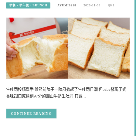
早餐、早午餐、BRUNCH
AYUMI0218
2020-11-06
1
生吐司控請舉手 雖然前陣子一陣風掀起了生吐司日潮 但babe發現了奶
香味跟口感達到97分的圓山牛奶生吐司 其實…
CONTINUE READING