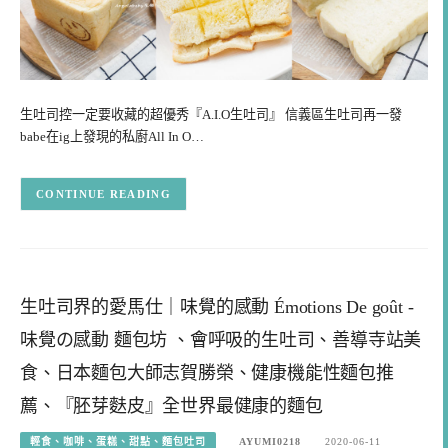
生吐司控一定要收藏的超優秀『A.I.O生吐司』 信義區生吐司再一發
babe在ig上發現的私廚All In O…
CONTINUE READING
生吐司界的愛馬仕｜味覺的感動 Émotions De goût -
味覺の感動 麵包坊 、會呼吸的生吐司、善導寺站美
食、日本麵包大師志賀勝榮、健康機能性麵包推
薦、『胚芽麩皮』全世界最健康的麵包
輕食、咖啡、蛋糕、甜點、麵包吐司
AYUMI0218
2020-06-11