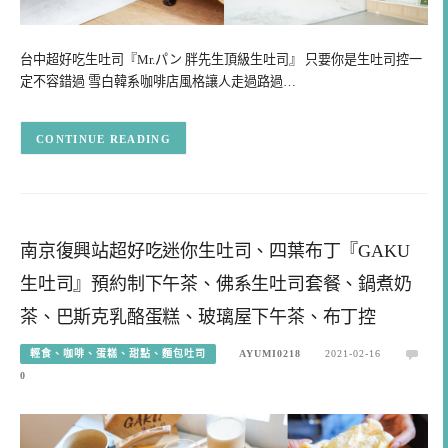
台中超好吃生吐司『Mr.パン 胖先生頂級生吐司』 只要你是生吐司控一
定不容錯過 雪白韓系咖啡店風格讓人走過路過…
CONTINUE READING
南京復興站超好吃迷你生吐司、四葉布丁『GAKU
生吐司』預約制下午茶、佛系生吐司套餐、鍋煮奶
茶、巴斯克乳酪蛋糕、玻璃屋下午茶、布丁控
輕食、咖啡、蛋糕、甜點、麵包吐司
AYUMI0218
2021-02-16
0