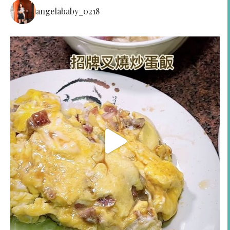
angelababy_0218