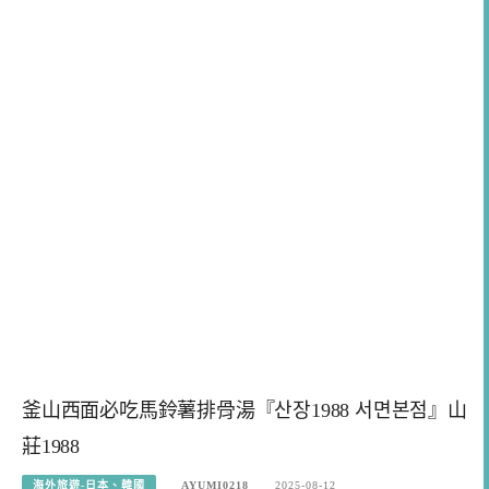
釜山西面必吃馬鈴薯排骨湯『산장1988 서면본점』山
莊1988
海外旅遊-日本、韓國
AYUMI0218
2025-08-12