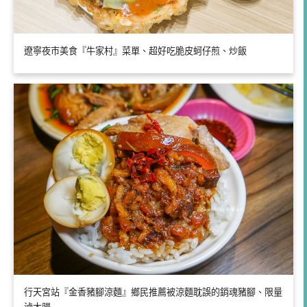
遼寧夜市美食『牛家村』菜單、超好吃脆皮蚵仔煎、炒飯
行天宮站『金香豬腳涼麵』鄉民推薦被涼麵耽誤的銷魂豬腳、限量