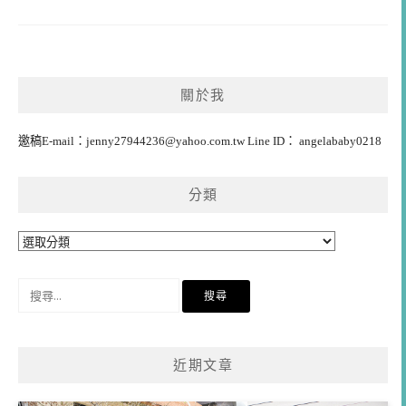
關於我
邀稿E-mail：
jenny27944236@yahoo.com.tw
Line ID： angelababy0218
分類
分
類
搜
尋
關
鍵
近期文章
字: