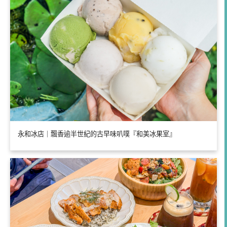
永和冰店｜飄香逾半世紀的古早味叭噗『和美冰果室』