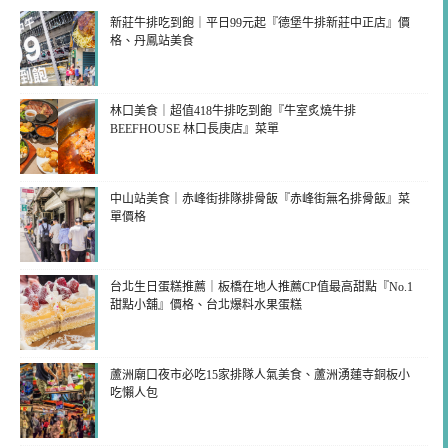
新莊牛排吃到飽｜平日99元起『德堡牛排新莊中正店』價
格、丹鳳站美食
林口美食｜超值418牛排吃到飽『牛室炙燒牛排
BEEFHOUSE 林口長庚店』菜單
中山站美食｜赤峰街排隊排骨飯『赤峰街無名排骨飯』菜
單價格
台北生日蛋糕推薦｜板橋在地人推薦CP值最高甜點『No.1
甜點小舖』價格、台北爆料水果蛋糕
蘆洲廟口夜市必吃15家排隊人氣美食、蘆洲湧蓮寺銅板小
吃懶人包