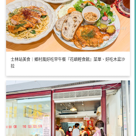
士林站美食｜鄉村風好吃早午餐『花嶼輕食館』菜單、好吃木盆沙
拉