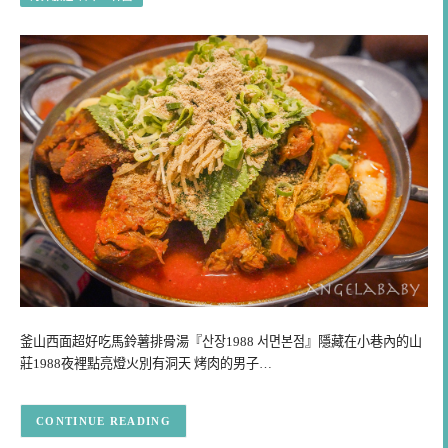
釜山西面超好吃馬鈴薯排骨湯『산장1988 서면본점』隱藏在小巷內的山
莊1988夜裡點亮燈火別有洞天 烤肉的男子…
CONTINUE READING