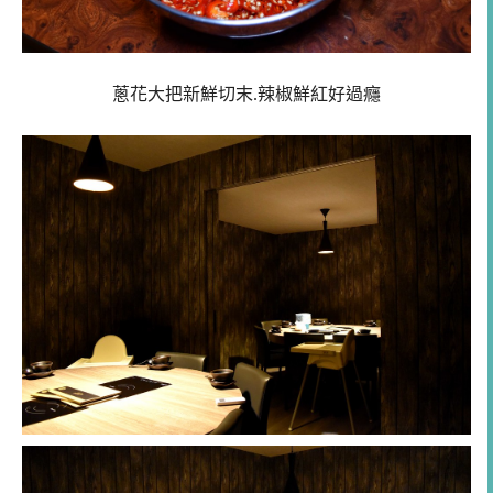
蔥花大把新鮮切末.辣椒鮮紅好過癮