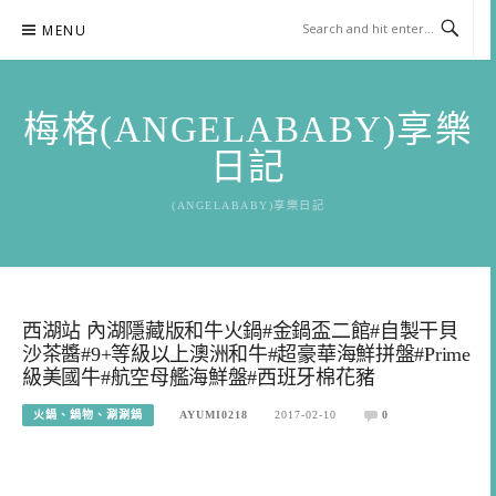
Skip
MENU
to
content
梅格(ANGELABABY)享樂
日記
(ANGELABABY)享樂日記
西湖站 內湖隱藏版和牛火鍋#金鍋盃二館#自製干貝
沙茶醬#9+等級以上澳洲和牛#超豪華海鮮拼盤#Prime
級美國牛#航空母艦海鮮盤#西班牙棉花豬
火鍋、鍋物、涮涮鍋
AYUMI0218
2017-02-10
0