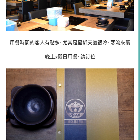
用餐時間的客人有點多~尤其是最近天氣很冷~寒流來襲
晚上x假日用餐~請訂位