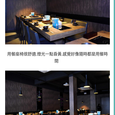
用餐座椅很舒適.燈光一點昏黃.感覺好像隨時都是用餐時
間