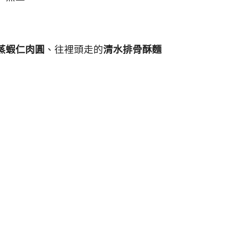
蒸蝦仁肉圓
、往裡頭走的
清水排骨酥麵