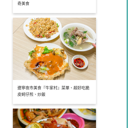
奇美食
遼寧夜市美食『牛家村』菜單、超好吃脆
皮蚵仔煎、炒飯