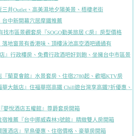
井Outlet、高美濕地夕陽美景、梧棲老街
、台中新開幕穴居摩鐵推薦
有找市區景觀套房『SOGO勤美旅居 C房』房型價格
』落地窗景有香港味、頂樓泳池高空酒吧通通有
中林酒店』行政樓房、免費行政酒吧好到飽、坐擁台中市區景
『蘭夏會館』水景套房、住宿2780起、歡唱KTV房
大飯店』住福華搭高鐵 Chill遊台灣享高鐵7折優惠、
『薆悅酒店五權館』尊爵套房開箱
住宿推薦『台中挪威森林3號館』精緻雙人房開箱
環匯酒店』早鳥優惠、住宿價格、豪華房開箱