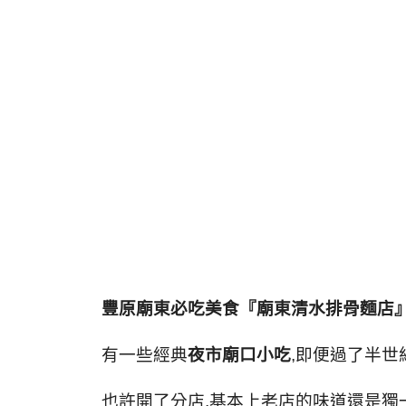
豐原廟東必吃美食『廟東清水排骨麵店
有一些經典
夜市廟口小吃
,
即便過了半世
也許開了分店
,
基本上老店的味道還是獨