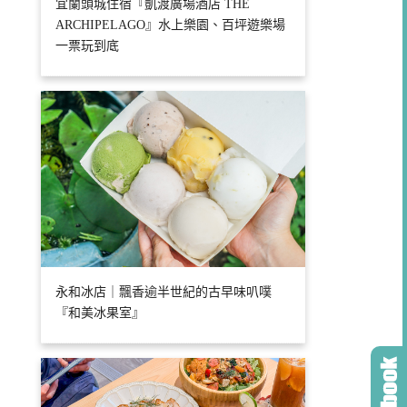
宜蘭頭城住宿『凱渡廣場酒店 THE
ARCHIPELAGO』水上樂園、百坪遊樂場
一票玩到底
永和冰店｜飄香逾半世紀的古早味叭噗
『和美冰果室』