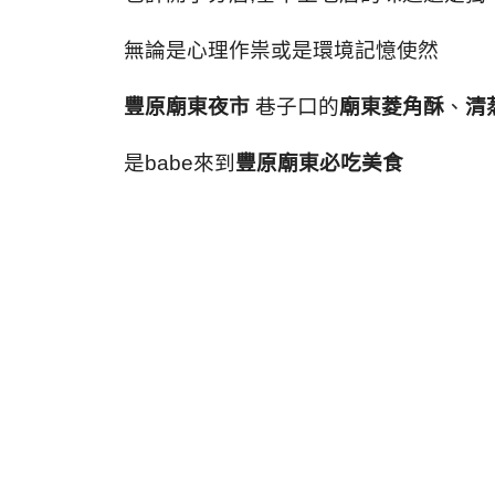
無論是心理作祟或是環境記憶使然
豐原廟東夜市
巷子口的
廟東菱角酥
、
清
是
babe
來到
豐原廟東必吃美食