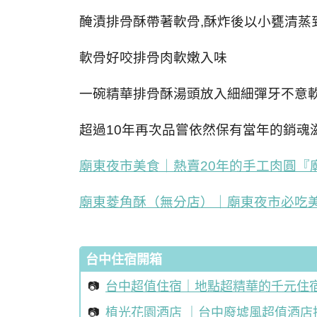
醃漬排骨酥帶著軟骨
,
酥炸後以小甕清蒸
軟骨好咬排骨肉軟嫩入味
一碗精華排骨酥湯頭放入細細彈牙不意
超過
10
年再次品嘗依然保有當年的銷魂
廟東夜市美食｜熱賣
20
年的手工肉圓『
廟東菱角酥（無分店）｜廟東夜市必吃
台中住宿開箱
台中超值住宿｜地點超精華的千元住
植光花園酒店 ｜台中廢墟風超值酒店