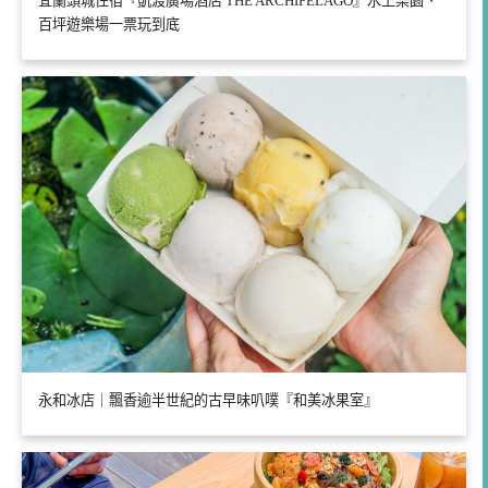
宜蘭頭城住宿『凱渡廣場酒店 THE ARCHIPELAGO』水上樂園、
百坪遊樂場一票玩到底
永和冰店｜飄香逾半世紀的古早味叭噗『和美冰果室』