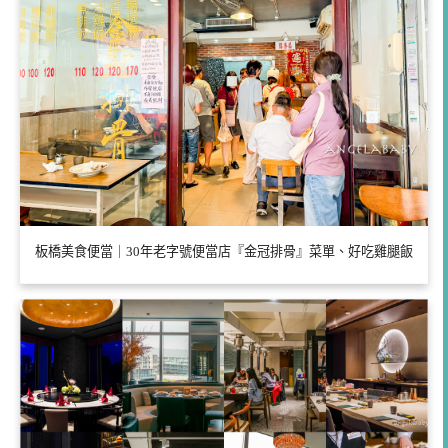
板橋美食便當｜30年老字號便當店『金冠排骨』菜單、好吃雞腿飯