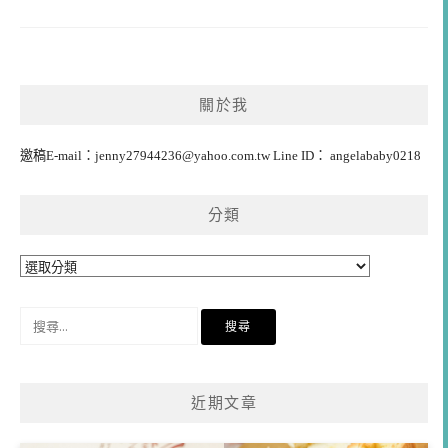
關於我
邀稿E-mail：
jenny27944236@yahoo.com.tw
Line ID： angelababy0218
分類
分
類
搜
尋
關
鍵
近期文章
字: