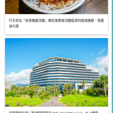
行天宮站『金香豬腳涼麵』鄉民推薦被涼麵耽誤的銷魂豬腳、限量
滷大腸