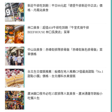
新莊牛排吃到飽｜平日99元起『德堡牛排新莊中正店』價
格、丹鳳站美食
林口美食｜超值418牛排吃到飽『牛室炙燒牛排
BEEFHOUSE 林口長庚店』菜單
中山站美食｜赤峰街排隊排骨飯『赤峰街無名排骨飯』菜
單價格
台北生日蛋糕推薦｜板橋在地人推薦CP值最高甜點『No.1
甜點小舖』價格、台北爆料水果蛋糕
蘆洲廟口夜市必吃15家排隊人氣美食、蘆洲湧蓮寺銅板小
吃懶人包