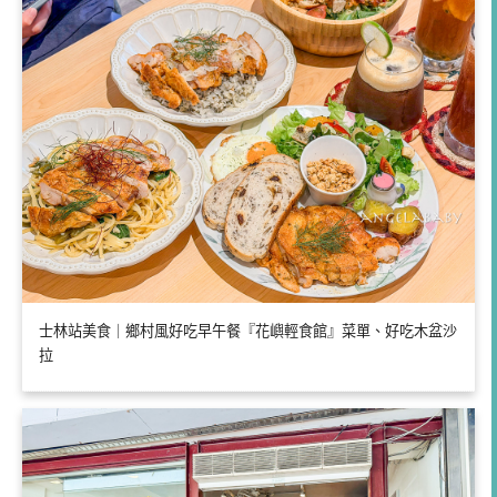
士林站美食｜鄉村風好吃早午餐『花嶼輕食館』菜單、好吃木盆沙
拉