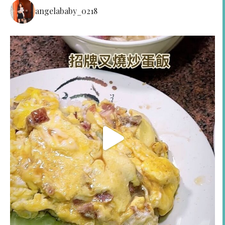
angelababy_0218