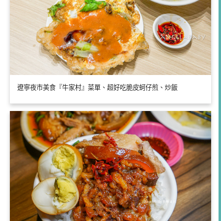
遼寧夜市美食『牛家村』菜單、超好吃脆皮蚵仔煎、炒飯