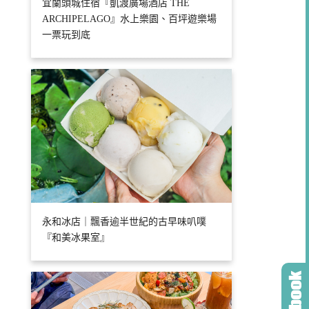
宜蘭頭城住宿『凱渡廣場酒店 THE
ARCHIPELAGO』水上樂園、百坪遊樂場
一票玩到底
永和冰店｜飄香逾半世紀的古早味叭噗
『和美冰果室』