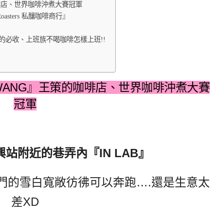
的咖啡店、世界咖啡沖煮大賽冠軍
oasters 私釀咖啡商行』
的必收、上班族不喝咖啡怎樣上班!!
ADWANG』王策的咖啡店、世界咖啡沖煮大賽
冠軍
站附近的巷弄內『IN LAB』
門的雪白寬敞彷彿可以奔跑….還是生意太
差XD