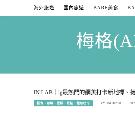
Skip
海外旅遊
國內旅遊
BABE美食
B
to
content
梅格(A
IN LAB｜ig最熱門的網美打卡新地
AYUMI0218
202
輕食、咖啡、蛋糕、甜點、麵包吐司