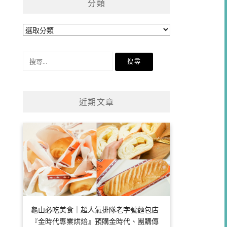
分類
分
類
搜
尋
關
鍵
近期文章
字:
龜山必吃美食｜超人氣排隊老字號麵包店
『金時代專業烘焙』預購金時代、團購傳