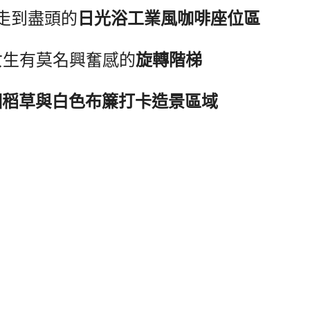
走到盡頭的
日光浴工業風咖啡座位區
女生有莫名興奮感的
旋轉階梯
綑稻草與白色布簾打卡造景區域