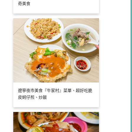
奇美食
遼寧夜市美食『牛家村』菜單、超好吃脆
皮蚵仔煎、炒飯