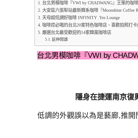
台北男模咖啡『VWI by CHADWANG』王策
大安區六張犁站最新韓系咖啡『Moonshine Coffee R
天母超低調好咖啡 INFINITY .Yes Lounge
咖啡控必喝的台北20家特色咖啡店、喜歡拍照打卡
嚴選台北最受歡迎的14家韓風咖啡店
延伸閱讀
台北男模咖啡『VWI by CH
隱身在捷運南京復興
低調的外觀誤以為是藝廊,推開