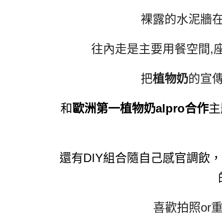
裸露的水泥牆
往內走是主要用餐空間,
把
植物奶
的宣
和
歐洲第一植物奶alpro合作
主
還有DIY組合隨自己感官調飲
喜歡拍照or